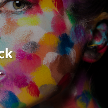
ck
ie