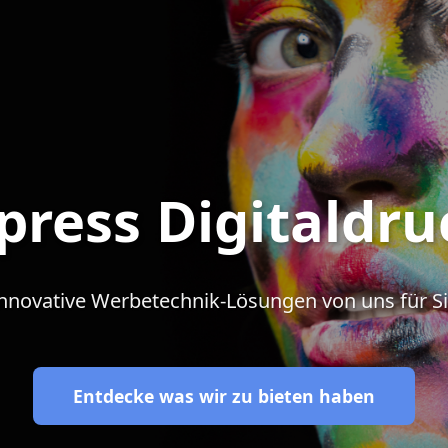
-press Digitaldru
nnovative Werbetechnik-Lösungen von uns für S
Entdecke was wir zu bieten haben